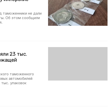
 таможенники не дали
ты. Об этом сообщили
я.
яли 23 тыс.
ержащей
ского таможенного
зовых автомобилей
 тыс. упаковок