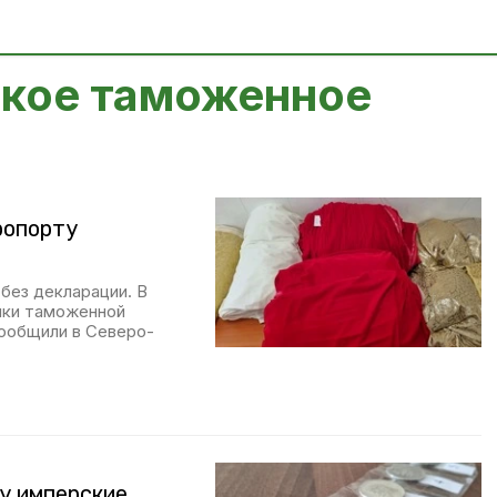
ское таможенное
ропорту
без декларации. В
ики таможенной
сообщили в Северо-
цу имперские