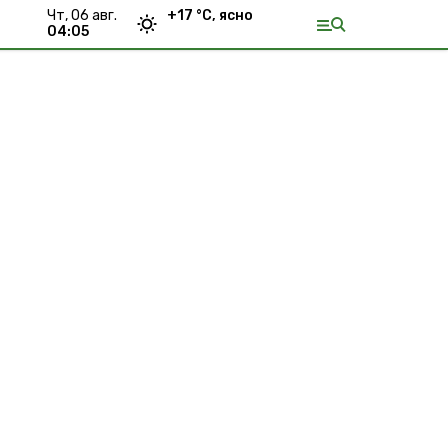
чт, 06 авг.
+
17
°С,
ясно
04:05