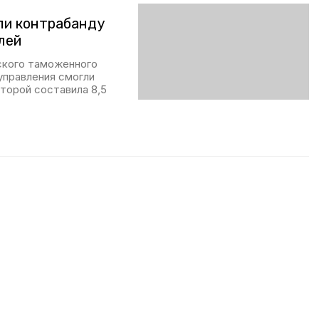
ли контрабанду
лей
ского таможенного
управления смогли
торой составила 8,5