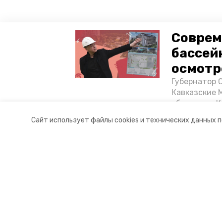
Соврем
бассей
осмотр
Губернатор 
Кавказские 
объектов в 
постройке н
Сайт использует файлы cookies и технических данных 
материале «
Разделы
О комп
Новости
Докуме
Статьи
Контакт
© 2017 — 2025 «Портал Минвод» —