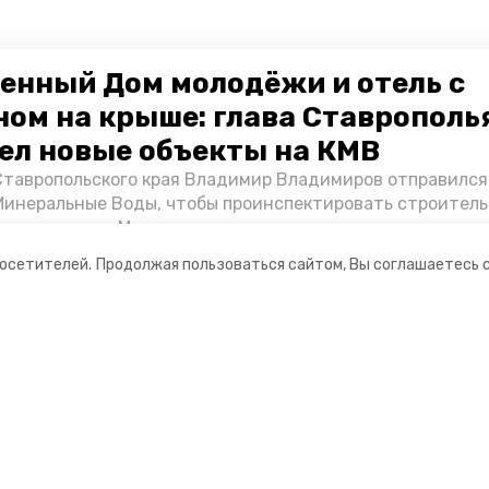
енный Дом молодёжи и отель с
ном на крыше: глава Ставрополь
ел новые объекты на КМВ
Ставропольского края Владимир Владимиров отправился
Минеральные Воды, чтобы проинспектировать строител
Кисловодске и Минводах, а также выслушать предложени
овых точек притяжения для местных жителей. Подробне
посетителей.
Продолжая пользоваться сайтом, Вы соглашаетесь 
Победы26».
ании
Мы в соцсетях
нты
ная информация
 портал Минераловодского городского окру