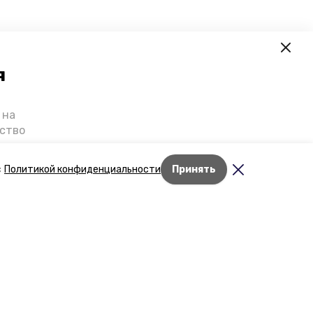
я
 на
ьство
я о
е — в
с
Политикой конфиденциальности
Принять
га