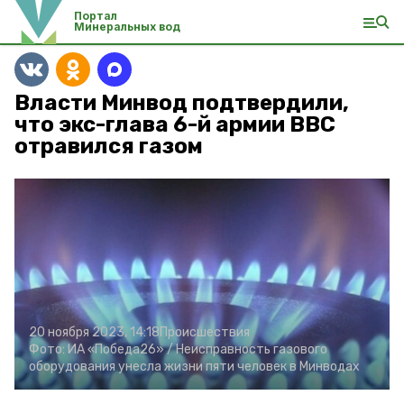
Портал
Минеральных вод
Власти Минвод подтвердили,
что экс-глава 6-й армии ВВС
отравился газом
20 ноября 2023, 14:18
Происшествия
Фото:
ИА «Победа26» /
Неисправность газового
оборудования унесла жизни пяти человек в Минводах