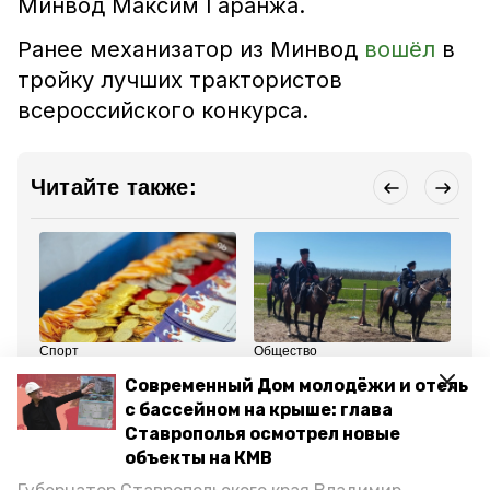
Минвод Максим Гаранжа.
Ранее механизатор из Минвод
вошёл
в
тройку лучших трактористов
всероссийского конкурса.
Читайте также:
Спорт
Общество
Об
1 мая , 15:46
28 апреля , 18:03
24
Современный Дом молодёжи и отель
Призовые места
Джигитовка, конкур и
Гл
завоевали
рубка шашкой: конный
по
с бассейном на крыше: глава
минераловодские
переход завершился в
пл
Ставрополья осмотрел новые
спортсмены на
Минераловодском
по
первенстве по борьбе
округе
объекты на КМВ