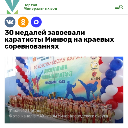
Портал
Минеральных вод
30 медалей завоевали
каратисты Минвод на краевых
соревнованиях
11 мая , 12:06
Спорт
Фото:
канал в МАХ главы Минераловодского округа