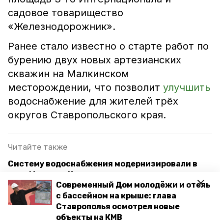
садовое товарищество
«Железнодорожник».
Ранее стало известно о старте работ по
бурению двух новых артезианских
скважин на Малкинском
месторождении, что позволит
улучшить
водоснабжение для жителей трёх
округов Ставропольского края.
Читайте также
Систему водоснабжения модернизировали в
селе Марьины Колодцы
Современный Дом молодёжи и отель
Водоснабжение для 2,2 тыс. жителей улучшили
с бассейном на крыше: глава
в Минераловодском округе
Ставрополья осмотрел новые
объекты на КМВ