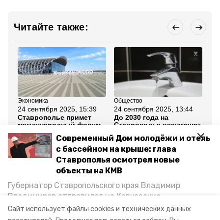
Читайте также:
Экономика
Общество
Об
24 сентября 2025, 15:39
24 сентября 2025, 13:44
24
Ставрополье примет
До 2030 года на
Гу
международный форум
Ставрополье планируют
ко
промышленников
построить новые сети
от
Современный Дом молодёжи и отель
«InRussia»
водоснабжения
Ми
вы
с бассейном на крыше: глава
Ставрополья осмотрел новые
Все новости
объекты на КМВ
Губернатор Ставропольского края Владимир
Владимиров отправился на Кавказские
отопление
губернатор ставрополья
Минеральные Воды, чтобы проинспектировать
Сайт использует файлы cookies и технических данных
строительство объектов в Кисловодске и