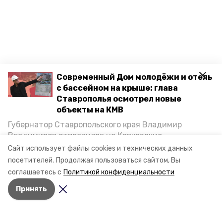
Современный Дом молодёжи и отель
с бассейном на крыше: глава
Ставрополья осмотрел новые
объекты на КМВ
Разделы
Губернатор Ставропольского края Владимир
Новости
Владимиров отправился на Кавказские
Статьи
Минеральные Воды, чтобы проинспектировать
Сайт использует файлы cookies и технических данных
строительство объектов в Кисловодске и
посетителей.
Продолжая пользоваться сайтом, Вы
О компании
Минводах, а также выслушать предложения о
соглашаетесь с
Политикой конфиденциальности
постройке новых точек притяжения для местных
Документы
Принять
жителей. Подробнее — в материале «Победы26».
Контактная информация
Мы в соцсетях