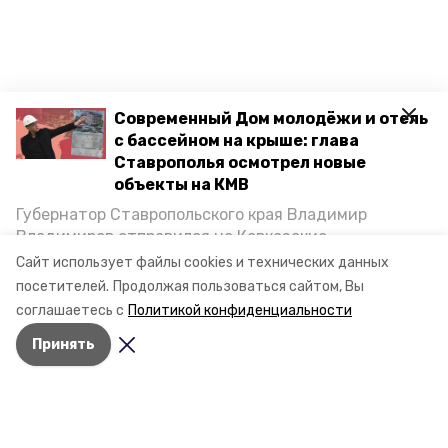
Современный Дом молодёжи и отель
с бассейном на крыше: глава
Ставрополья осмотрел новые
объекты на КМВ
Губернатор Ставропольского края Владимир
Владимиров отправился на Кавказские
Минеральные Воды, чтобы проинспектировать
Сайт использует файлы cookies и технических данных
строительство объектов в Кисловодске и
посетителей.
Продолжая пользоваться сайтом, Вы
Минводах, а также выслушать предложения о
соглашаетесь с
Политикой конфиденциальности
постройке новых точек притяжения для местных
Принять
жителей. Подробнее — в материале «Победы26».
Разделы
Новости