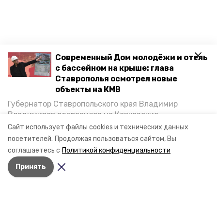
Современный Дом молодёжи и отель
с бассейном на крыше: глава
Ставрополья осмотрел новые
объекты на КМВ
Губернатор Ставропольского края Владимир
Владимиров отправился на Кавказские
Минеральные Воды, чтобы проинспектировать
Сайт использует файлы cookies и технических данных
строительство объектов в Кисловодске и
посетителей.
Продолжая пользоваться сайтом, Вы
Минводах, а также выслушать предложения о
соглашаетесь с
Политикой конфиденциальности
постройке новых точек притяжения для местных
Принять
жителей. Подробнее — в материале «Победы26».
Разделы
Новости