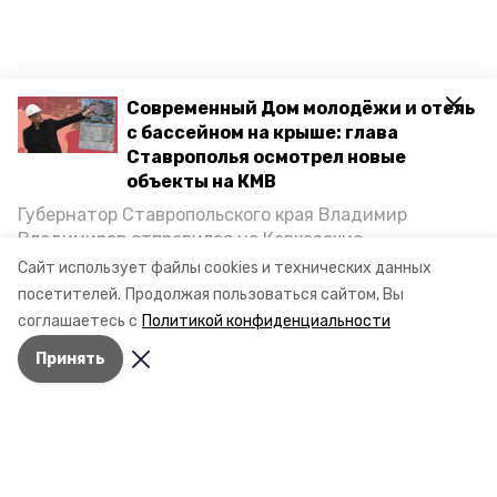
Современный Дом молодёжи и отель
с бассейном на крыше: глава
Ставрополья осмотрел новые
объекты на КМВ
Губернатор Ставропольского края Владимир
Владимиров отправился на Кавказские
Минеральные Воды, чтобы проинспектировать
Сайт использует файлы cookies и технических данных
строительство объектов в Кисловодске и
посетителей.
Продолжая пользоваться сайтом, Вы
Минводах, а также выслушать предложения о
соглашаетесь с
Политикой конфиденциальности
постройке новых точек притяжения для местных
Принять
жителей. Подробнее — в материале «Победы26».
Разделы
Новости
Статьи