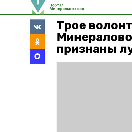
Портал
Минеральных вод
Трое волон
Минералово
признаны л