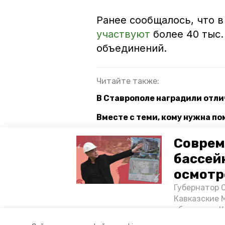
Ранее сообщалось, что 
участвуют
более 40 тыс.
объединений.
Читайте также:
В Ставрополе наградили отл
Вместе с теми, кому нужна п
На Ставрополье пройдёт итог
Соврем
бассей
ставропольский край
минер
осмотр
Губернатор 
региональный конкурс
воло
Кавказские 
объектов в 
постройке н
Авторы:
Анастасия Колмыкова