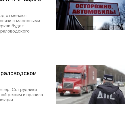
 Вод отмечают
 связи с массовыми
еркви будет
ераловодского
ераловодском
етер. Сотрудники
ной режим и правила
пекции