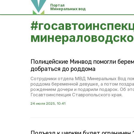
Портал
Минеральных вод
#
госавтоинспек
минераловодског
Полицейские Минвод помогли бере
добраться до роддома
Сотрудники отдела МВД Минеральных Вод пом
роддома беременной девушке, а потом поздр
рождением дочери и подарили подарок. Об э
Госавтоинспекция Ставропольского края.
24 июля 2025, 10:41
Подъезд к церкви будет ограничен 1