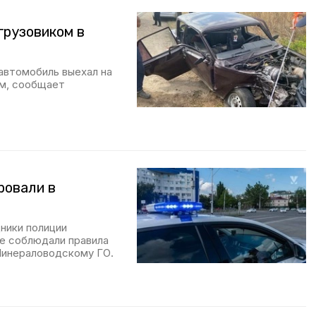
грузовиком в
 автомобиль выехал на
ом, сообщает
ровали в
дники полиции
не соблюдали правила
Минераловодскому ГО.