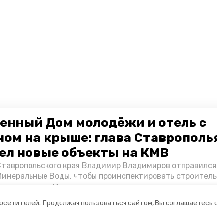
енный Дом молодёжи и отель с
ном на крыше: глава Ставрополь
ел новые объекты на КМВ
Ставропольского края Владимир Владимиров отправился
Минеральные Воды, чтобы проинспектировать строител
Кисловодске и Минводах, а также выслушать предложени
овых точек притяжения для местных жителей. Подробне
посетителей.
Продолжая пользоваться сайтом, Вы соглашаетесь 
ании
Мы в соцсетях
Победы26».