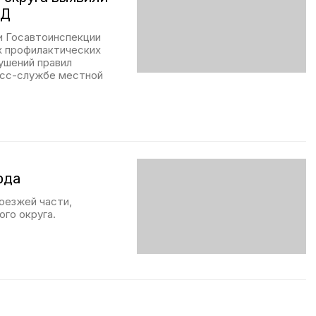
ДД
ки Госавтоинспекции
х профилактических
ушений правил
есс-службе местной
ода
оезжей части,
го округа.