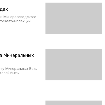
одах
ии Минераловодского
 госавтоинспекции
 в Минеральных
рту Минеральных Вод.
телей быть