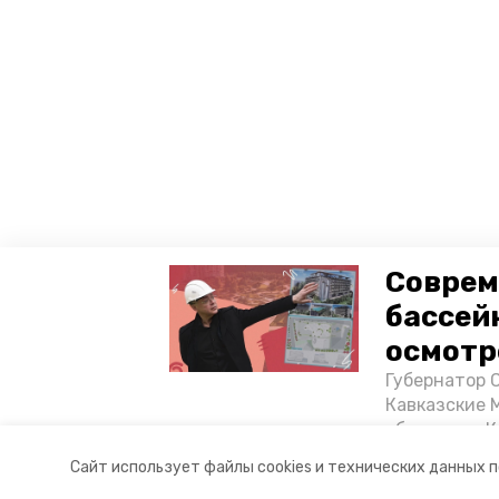
Соврем
бассей
осмотр
Губернатор 
Кавказские 
объектов в 
постройке н
Сайт использует файлы cookies и технических данных 
Разделы
О комп
материале «