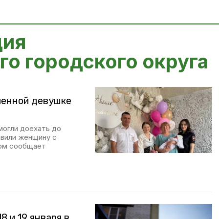
ция
о городского округа
менной девушке
огли доехать до
авили женщину с
том сообщает
8 и 19 января в