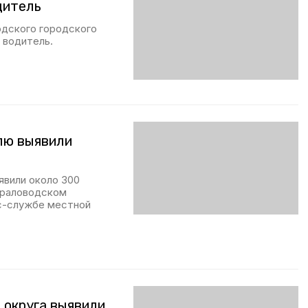
дитель
одского городского
 водитель.
лю выявили
явили около 300
ераловодском
сс-службе местной
 округа выявили