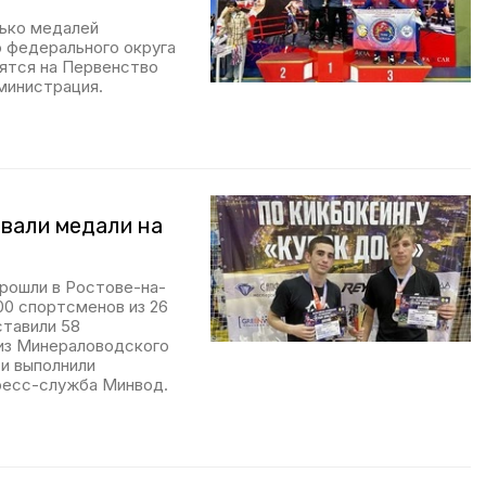
лько медалей
 федерального округа
вятся на Первенство
министрация.
вали медали на
прошли в Ростове-на-
00 спортсменов из 26
ставили 58
из Минераловодского
 и выполнили
ресс-служба Минвод.