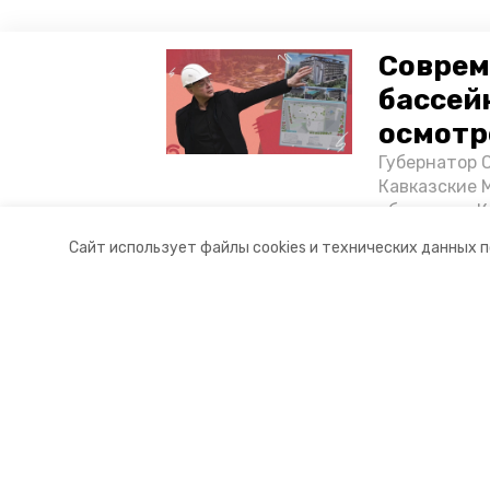
Соврем
бассей
осмотр
Губернатор 
Кавказские 
объектов в 
постройке н
Сайт использует файлы cookies и технических данных 
материале «
Разделы
О комп
Новости
Докуме
Статьи
Контакт
© 2017 — 2025 «Портал Минвод» —
16+