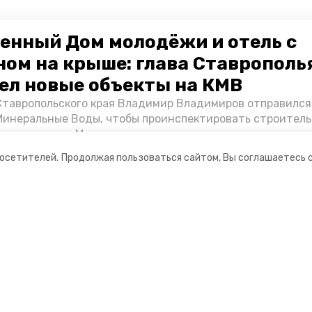
енный Дом молодёжи и отель с
ном на крыше: глава Ставрополь
ел новые объекты на КМВ
Ставропольского края Владимир Владимиров отправился
Минеральные Воды, чтобы проинспектировать строител
Кисловодске и Минводах, а также выслушать предложени
овых точек притяжения для местных жителей. Подробне
посетителей.
Продолжая пользоваться сайтом, Вы соглашаетесь 
Победы26».
ании
Мы в соцсетях
нты
ная информация
 портал Минераловодского городского окру