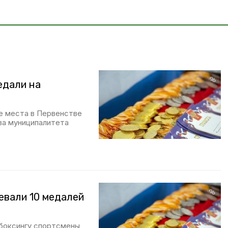
едали на
е места в Первенстве
ва муниципалитета
евали 10 медалей
кбоксингу спортсмены