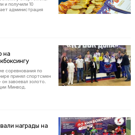
и и получили 10
щает администрация
о на
икбоксингу
е соревнования по
рнире принял спортсмен
он завоевал золото.
ции Минвод.
вали награды на