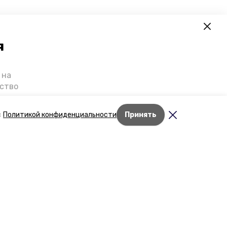
я
 на
ьство
я о
е — в
с
Политикой конфиденциальности
Принять
га