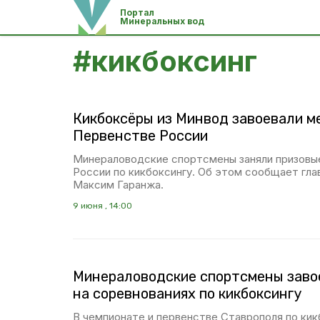
Портал
Минеральных вод
#
кикбоксинг
Кикбоксёры из Минвод завоевали м
Первенстве России
Минераловодские спортсмены заняли призовы
России по кикбоксингу. Об этом сообщает гла
Максим Гаранжа.
9 июня , 14:00
Минераловодские спортсмены заво
на соревнованиях по кикбоксингу
В чемпионате и первенстве Ставрополя по ки