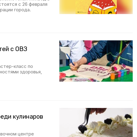
стоятся с 26 февраля
рации города.
тей с ОВЗ
астер-класс по
ностями здоровья,
реди кулинаров
авочном центре