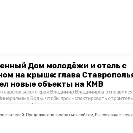
енный Дом молодёжи и отель с
ном на крыше: глава Ставрополь
ел новые объекты на КМВ
Ставропольского края Владимир Владимиров отправился
Минеральные Воды, чтобы проинспектировать строител
Кисловодске и Минводах, а также выслушать предложени
овых точек притяжения для местных жителей. Подробне
посетителей.
Продолжая пользоваться сайтом, Вы соглашаетесь 
Победы26».
ании
Мы в соцсетях