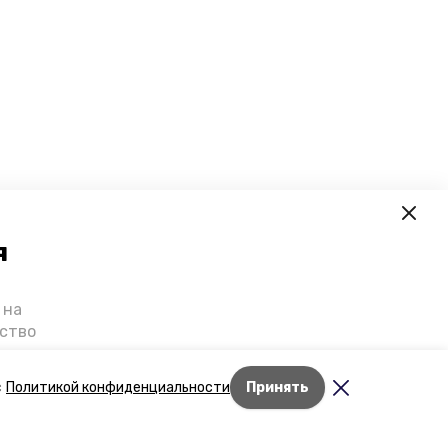
я
 на
ьство
я о
е — в
с
Политикой конфиденциальности
Принять