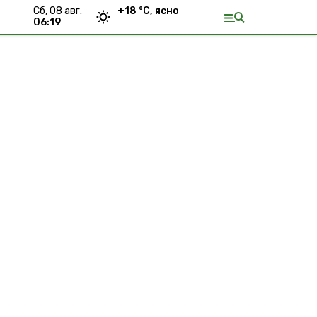
сб, 08 авг.
+
18
°С,
ясно
06:19