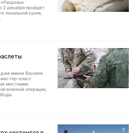
 «Раздолье
по 2 декабря пройдёт
о локальной кухне,
.
раслеты
едже имени Василия
 мастер-класс
ные местными
ой военной операции,
 Воды
тв» состоится в