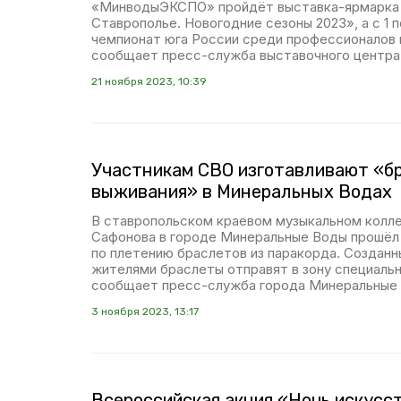
«МинводыЭКСПО» пройдёт выставка-ярмарка
Ставрополье. Новогодние сезоны 2023», а с 1 
чемпионат юга России среди профессионалов п
сообщает пресс-служба выставочного центра
21 ноября 2023, 10:39
Участникам СВО изготавливают «б
выживания» в Минеральных Водах
В ставропольском краевом музыкальном колл
Сафонова в городе Минеральные Воды прошёл
по плетению браслетов из паракорда. Создан
жителями браслеты отправят в зону специальн
сообщает пресс-служба города Минеральные
3 ноября 2023, 13:17
Всероссийская акция «Ночь искусс