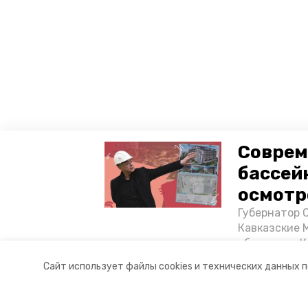
Соврем
бассей
осмотр
Губернатор 
Кавказские 
объектов в 
постройке н
Сайт использует файлы cookies и технических данных 
материале «
Разделы
О комп