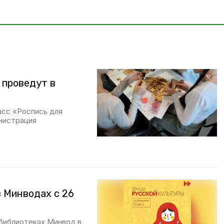
 проведут в
асс «Роспись для
нистрация
в Минводах с 26
 библиотеках Минвод в