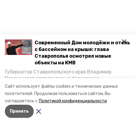
Современный Дом молодёжи и отель
с бассейном на крыше: глава
Ставрополья осмотрел новые
объекты на КМВ
Губернатор Ставропольского края Владимир
Владимиров отправился на Кавказские
Минеральные Воды, чтобы проинспектировать
Сайт использует файлы cookies и технических данных
строительство объектов в Кисловодске и
посетителей.
Продолжая пользоваться сайтом, Вы
Минводах, а также выслушать предложения о
соглашаетесь с
Политикой конфиденциальности
постройке новых точек притяжения для местных
Принять
жителей. Подробнее — в материале «Победы26».
Разделы