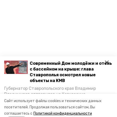
Современный Дом молодёжи и отель
с бассейном на крыше: глава
Ставрополья осмотрел новые
объекты на КМВ
Губернатор Ставропольского края Владимир
Владимиров отправился на Кавказские
Минеральные Воды, чтобы проинспектировать
Сайт использует файлы cookies и технических данных
строительство объектов в Кисловодске и
посетителей.
Продолжая пользоваться сайтом, Вы
Минводах, а также выслушать предложения о
соглашаетесь с
Политикой конфиденциальности