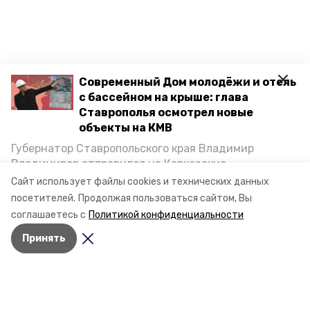
Современный Дом молодёжи и отель
с бассейном на крыше: глава
Ставрополья осмотрел новые
объекты на КМВ
Губернатор Ставропольского края Владимир
Владимиров отправился на Кавказские
Минеральные Воды, чтобы проинспектировать
Сайт использует файлы cookies и технических данных
строительство объектов в Кисловодске и
посетителей.
Продолжая пользоваться сайтом, Вы
Минводах, а также выслушать предложения о
соглашаетесь с
Политикой конфиденциальности
постройке новых точек притяжения для местных
Принять
жителей. Подробнее — в материале «Победы26».
Разделы
Новости