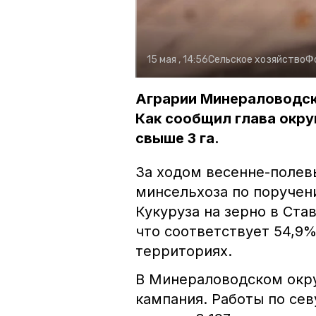
15 мая , 14:56
Сельское хозяйство
Ф
Аграрии Минераловодско
Как сообщил глава окру
свыше 3 га.
За ходом весенне-полев
минсельхоза по поручен
Кукуруза на зерно в Став
что соответствует 54,9%
территориях.
В Минераловодском окру
кампания. Работы по сев