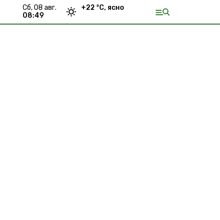
сб, 08 авг.
+
22
°С,
ясно
08:49