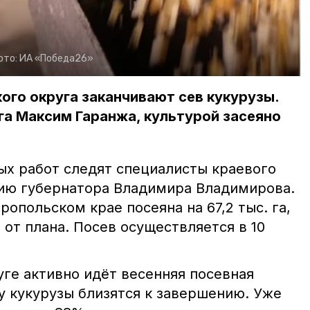
ото:
ИА «Победа26»
го округа заканчивают сев кукурузы.
га Максим Гаранжа, культурой засеяно
ых работ
следят специалисты краевого
ию губернатора Владимира Владимирова.
ропольском крае посеяна на 67,2 тыс. га,
 от плана. Посев осуществляется в 10
ге активно идёт весенняя посевная
у кукурузы близятся к завершению. Уже