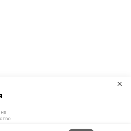
я
 на
ьство
я о