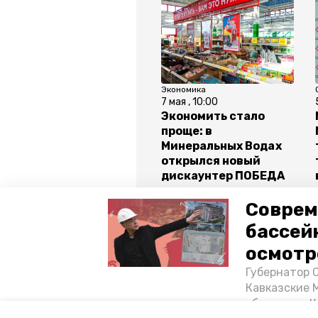
Экономика
7 мая , 10:00
Экономить стало
проще: в
Минеральных Водах
открылся новый
дискаунтер ПОБЕДА
Соврем
бассей
Все новости
осмотр
Губернатор 
ставропольский край
минер
Кавказские 
объектов в 