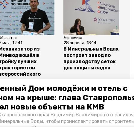
Общество
Экономика
5 мая , 12:41
28 апреля , 18:14
Механизатор из
В Минеральных Водах
Минвод вошёл в
построят завод по
тройку лучших
производству сеток
трактористов
для защиты садов
всероссийского
конкурса
енный Дом молодёжи и отель с
ном на крыше: глава Ставрополь
ел новые объекты на КМВ
Ставропольского края Владимир Владимиров отправился
альные воды
сев кукурузы
Минеральные Воды, чтобы проинспектировать строител
Кисловодске и Минводах, а также выслушать предложени