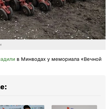
и
садили
в Минводах у мемориала «Вечной
е: