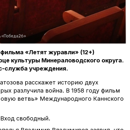
 «Победа26»
 фильма «Летят журавли» (12+)
рце культуры Минераловодского округа.
с-служба учреждения.
атозова расскажет историю двух
рых разлучила война. В 1958 году фильм
мовую ветвь» Международного Каннского
. Вход свободный.