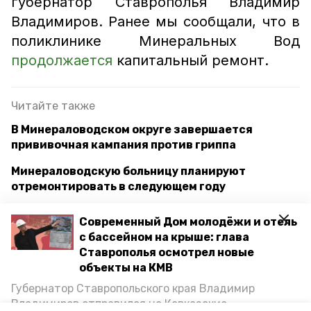
губернатор Ставрополья Владимир
Владимиров. Ранее мы сообщали, что в
поликлинике Минеральных Вод
продолжается
капитальный ремонт.
Читайте также
В Минераловодском округе завершается
прививочная кампания против гриппа
Минераловодскую больницу планируют
отремонтировать в следующем году
Губернатор Владимиров поручил провести
Современный Дом молодёжи и отель
проверку в минераловодской поликлинике
с бассейном на крыше: глава
Ставрополья осмотрел новые
объекты на КМВ
минеральные воды
кмв
поликлиника
Губернатор Ставропольского края Владимир
Владимиров отправился на Кавказские