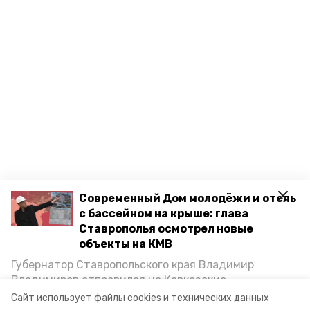
Современный Дом молодёжи и отель
с бассейном на крыше: глава
Ставрополья осмотрел новые
объекты на КМВ
Губернатор Ставропольского края Владимир
Владимиров отправился на Кавказские
Минеральные Воды, чтобы проинспектировать
Сайт использует файлы cookies и технических данных