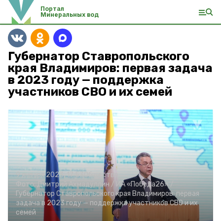
Портал
Минеральных вод
Губернатор Ставропольского
края Владимиров: первая задача
в 2023 году — поддержка
участников СВО и их семей
9 января 2023, 17:53
Общество
Фото:
Дмитрий Ахмадуллин /
ИА «Победа26» /
Губернатор Ставропольского края Владимиров: первая
задача в 2023 году — поддержка участников СВО и их
семей