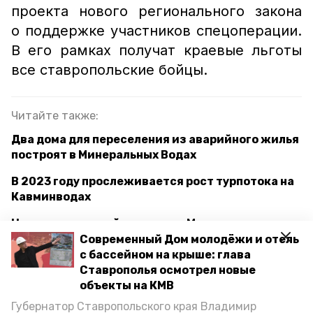
проекта нового регионального закона
о поддержке участников спецоперации.
В его рамках получат краевые льготы
все ставропольские бойцы.
Читайте также:
Два дома для переселения из аварийного жилья
построят в Минеральных Водах
В 2023 году прослеживается рост турпотока на
Кавминводах
На привокзальной площади в Минеральных
Водах обновят озеленение
Современный Дом молодёжи и отель
с бассейном на крыше: глава
Ставрополья осмотрел новые
объекты на КМВ
губернатор
губернатора ставрополья
Губернатор Ставропольского края Владимир