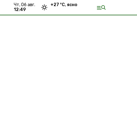
чт, 06 авг.
+
27
°С,
ясно
12:49