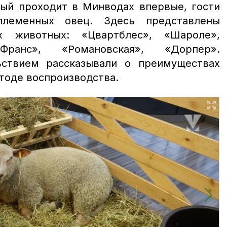
рый проходит в Минводах впервые, гости
племенных овец. Здесь представлены
х животных: «Цвартблес», «Шароле»,
-Франс», «Романовская», «Дорпер».
ьствием рассказывали о преимуществах
етоде воспроизводства.