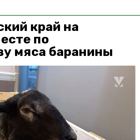
кий край на
есте по
ву мяса баранины