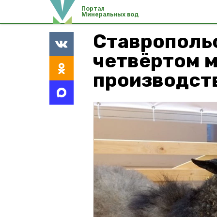
Портал
Минеральных вод
Ставропольс
четвёртом м
производст