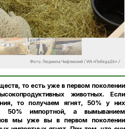
Фото: Людмила Чифликлий / ИА «Победа26» /
еств, то есть уже в первом поколении
сокопродуктивных животных. Если
ния, то получаем ягнят, 50% у них
ви, 50% импортной, а вымыванием
нов мы уже вы в первом поколении
ых импортных ягнят. При том, что они