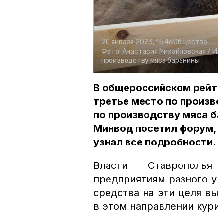
20 января 2023, 15:46
Общество
Фото:
Анастасия Михайловская /
И
производству мяса баранины
В общероссийском рейт
третье место по произв
по производству мяса 
Минвод посетил форум,
узнал все подробности.
Власти Ставрополь
предприятиям разного у
средства на эти целя в
в этом направлении кур