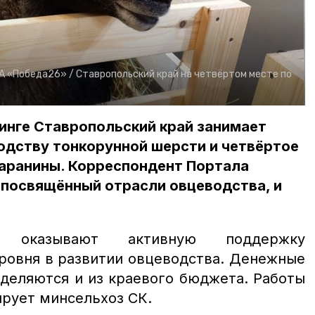
А «Победа26» /
Ставропольский край на четвёртом месте по
инге Ставропольский край занимает
одству тонкорунной шерсти и четвёртое
баранины. Корреспондент Портала
 посвящённый отрасли овцеводства, и
я оказывают активную поддержку
ровня в развитии овцеводства. Денежные
ыделяются и из краевого бюджета. Работы
ирует минсельхоз СК.