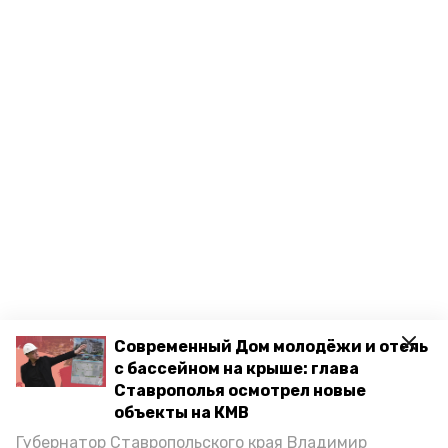
Современный Дом молодёжи и отель
с бассейном на крыше: глава
Ставрополья осмотрел новые
объекты на КМВ
Разделы
Новости
Губернатор Ставропольского края Владимир