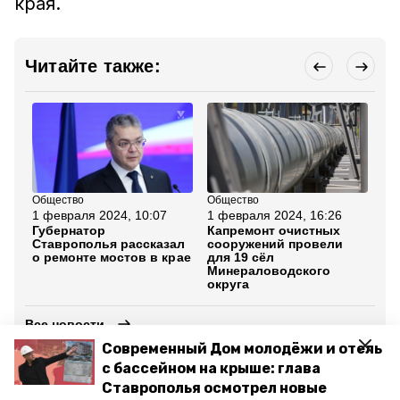
края.
Читайте также:
Общество
Общество
Об
1 февраля 2024, 10:07
1 февраля 2024, 16:26
1 
Губернатор
Капремонт очистных
Но
Ставрополья рассказал
сооружений провели
от
о ремонте мостов в крае
для 19 сёл
Ми
Минераловодского
ок
округа
Все новости
Современный Дом молодёжи и отель
с бассейном на крыше: глава
минераловодский муниципальный округ
Ставрополья осмотрел новые