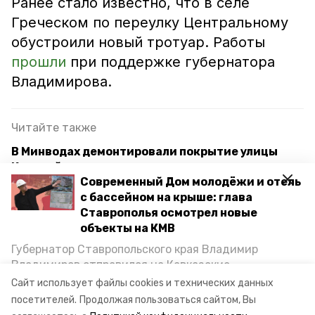
Ранее стало известно, что в селе
Греческом по переулку Центральному
обустроили новый тротуар. Работы
прошли
при поддержке губернатора
Владимирова.
Читайте также
В Минводах демонтировали покрытие улицы
Красной для ремонта дороги
Современный Дом молодёжи и отель
Ремонт переулка Лётного завершают в
с бассейном на крыше: глава
Минводах
Ставрополья осмотрел новые
объекты на КМВ
Губернатор поручил подготовить документы для
Губернатор Ставропольского края Владимир
ремонта детсада в Минводах
Владимиров отправился на Кавказские
Минеральные Воды, чтобы проинспектировать
Сайт использует файлы cookies и технических данных
строительство объектов в Кисловодске и
посетителей.
Продолжая пользоваться сайтом, Вы
ремонт
минераловодский округ
Минводах, а также выслушать предложения о