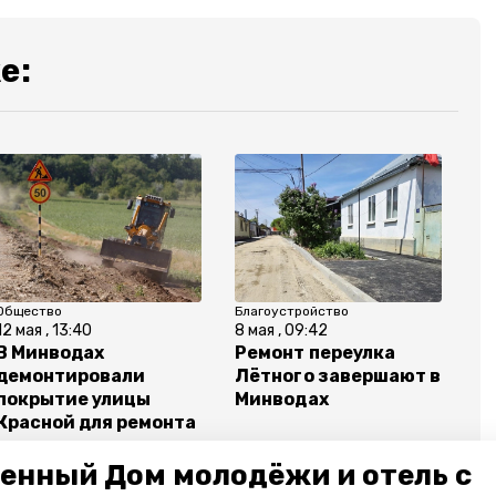
е:
Общество
Благоустройство
12 мая , 13:40
8 мая , 09:42
В Минводах
Ремонт переулка
демонтировали
Лётного завершают в
покрытие улицы
Минводах
Красной для ремонта
дороги
енный Дом молодёжи и отель с