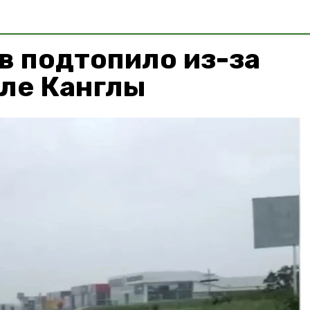
в подтопило из-за
еле Канглы