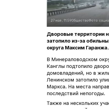
27 мая , 11:59
Общество
Фото:
социа
Дворовые территории н
затопило из-за обильны
округа Максим Гаранжа.
В Минераловодском окру
Канглы подтопило дворо
домовладений, но в жил
Ленинском затопило ули
Маркса. На места напра
последствий непогоды.
Также на нескольких уча