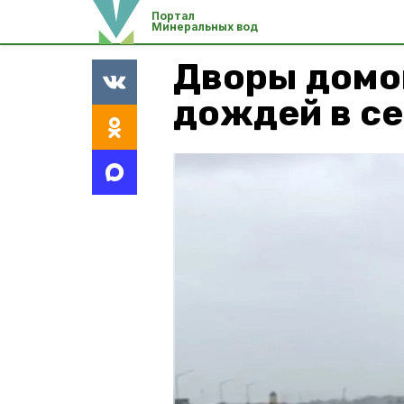
Портал
Минеральных вод
Дворы домо
дождей в с