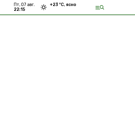
пт, 07 авг.
+
23
°С,
ясно
22:16