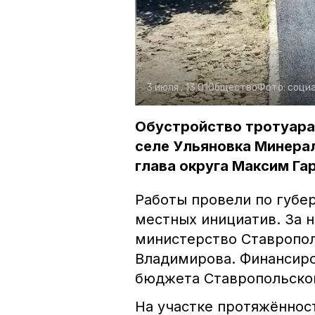
3 июля , 13:01
Общество
Фото:
социа
Обустройство тротуара 
селе Ульяновка Минера
глава округа Максим Га
Работы провели по губе
местных инициатив. За 
министерство Ставропол
Владимирова. Финансиро
бюджета Ставропольског
На участке протяжённост