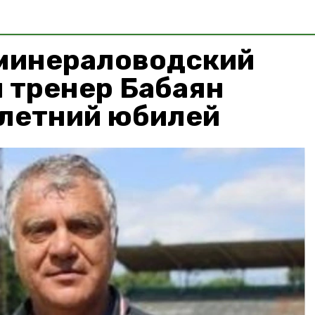
минераловодский
 тренер Бабаян
-летний юбилей