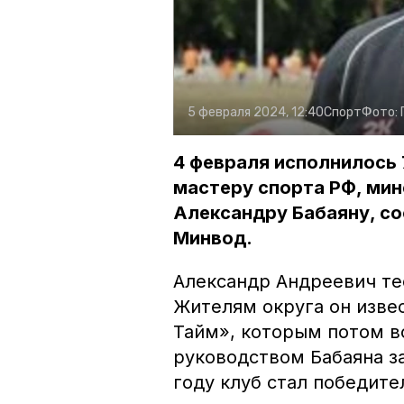
5 февраля 2024, 12:40
Спорт
Фото:
4 февраля исполнилось 
мастеру спорта РФ, ми
Александру Бабаяну, с
Минвод.
Александр Андреевич те
Жителям округа он изве
Тайм», которым потом во
руководством Бабаяна за
году клуб стал победит