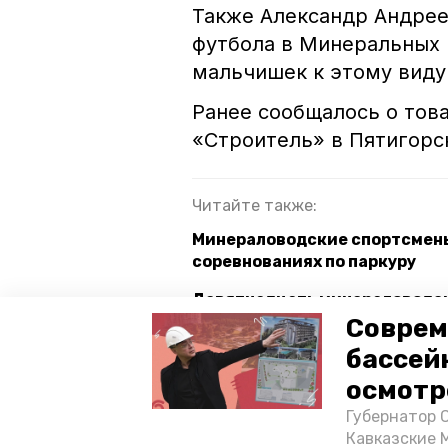
Также Александр Андрее
футбола в Минеральных 
мальчишек к этому виду
Ранее сообщалось о тов
«Строитель» в Пятигорс
Читайте также:
Минераловодские спортсмены
соревнованиях по паркуру
Девятнадцать минераловодск
Соврем
Команда Минераловодского ок
бассей
турнире
осмотр
Губернатор 
ставрополье
футбол
Кавказские 