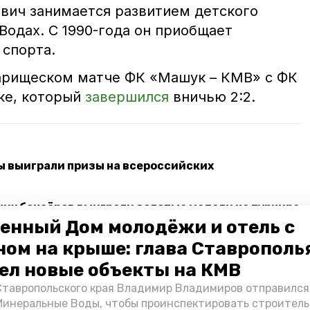
вич занимается развитием детского
Водах. С 1990-года он приобщает
 спорта.
арищеском матче ФК «Машук – КМВ» с ФК
ке, который
завершился
вничью 2:2.
 выиграли призы на всероссийских
их боксёров выиграли золотые медали на турнире
енный Дом молодёжи и отель с
руга по спортивной борьбе победила в домашнем
ном на крыше: глава Ставрополь
ел новые объекты на КМВ
Ставропольского края Владимир Владимиров отправился
минеральные воды
Минеральные Воды, чтобы проинспектировать строител