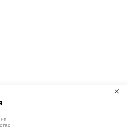
я
 на
ьство