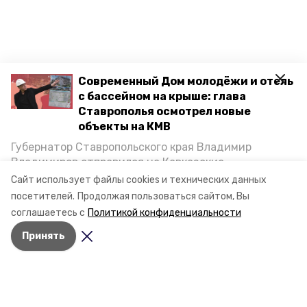
Современный Дом молодёжи и отель
с бассейном на крыше: глава
Ставрополья осмотрел новые
объекты на КМВ
Губернатор Ставропольского края Владимир
Владимиров отправился на Кавказские
Минеральные Воды, чтобы проинспектировать
Сайт использует файлы cookies и технических данных
строительство объектов в Кисловодске и
посетителей.
Продолжая пользоваться сайтом, Вы
Минводах, а также выслушать предложения о
соглашаетесь с
Политикой конфиденциальности
постройке новых точек притяжения для местных
Принять
жителей. Подробнее — в материале «Победы26».
Разделы
Новости