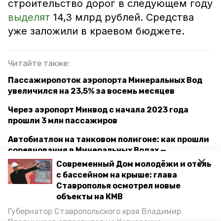
строительство дорог в следующем году
выделят
14,3 млрд рублей. Средства
уже заложили в краевом бюджете.
Читайте также:
Пассажиропоток аэропорта Минеральных Вод
увеличился на 23,5% за восемь месяцев
Через аэропорт Минвод с начала 2023 года
прошли 3 млн пассажиров
Автобиатлон на танковом полигоне: как прошли
соревнования в Минеральных Водах —
фоторепортаж
Современный Дом молодёжи и отель
с бассейном на крыше: глава
Губернатор Ставрополья посетил
Ставрополья осмотрел новые
Антрацитовский район ЛНР с рабочим визитом
объекты на КМВ
Губернатор Ставропольского края Владимир