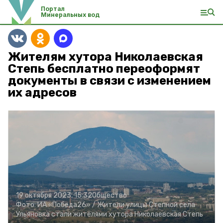
Портал
Минеральных вод
Жителям хутора Николаевская
Степь бесплатно переоформят
документы в связи с изменением
их адресов
19 октября 2023, 15:32
Общество
Фото:
ИА «Победа26» /
Жители улицы Степной села
Ульяновка стали жителями хутора Николаевская Степь