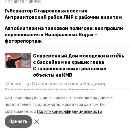
Читайте также:
Губернатор Ставрополья посетил
Антрацитовский район ЛНР с рабочим визитом
Автобиатлон на танковом полигоне: как прошли
соревнования в Минеральных Водах —
фоторепортаж
Обустройство контейнерных площадок
Современный Дом молодёжи и отель
продолжается в Минеральных Водах
с бассейном на крыше: глава
Ставрополья осмотрел новые
объекты на КМВ
село ульяновка
хутор николаевская степь
Губернатор Ставропольского края Владимир
Владимиров отправился на Кавказские
минераловодский городской округ
Минеральные Воды, чтобы проинспектировать
Сайт использует файлы cookies и технических данных
строительство объектов в Кисловодске и
посетителей.
Продолжая пользоваться сайтом, Вы
обращение в редакцию
обращения жителей
Минводах, а также выслушать предложения о
соглашаетесь с
Политикой конфиденциальности
постройке новых точек притяжения для местных
Принять
жителей. Подробнее — в материале «Победы26».
Авторы:
Андрей Никандров